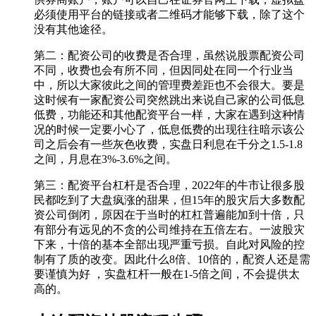
必须使用平台的链接或者二维码才能够下载，除了这个
没有其他途径。
第二：配资公司的收费是否合理，虽然说股票配资公司
不同，收费也会有所不同，但因同处在同一个行业当
中，所以大家彼此之间的管理费差距也不会很大。要是
这时候有一家配资公司突然跳出来说自己家的公司低息
低费，功能还和其他配资平台一样，大家在遇到这种情
况的时候一定要小心了，低息低费的出现往往暗示该公
司之后会有一些灰色收费，实盘日利息在千分之1.5-1.8
之间，月息在3%-3.6%之间。
第三：配资平台杠杆是否合理，2022年的牛市让很多股
民都吃到了大盘疯涨的甜果，但15年的股灾后大多数配
资公司倒闭，原因在于当时的杠杠普遍能加到十倍，只
有部分有远见的不贪的公司维持在五倍左右。一波股灾
下来，十倍的基本全部出现严重亏损。自此对风险的控
制有了质的改变。因此什么8倍、10倍的，配资人还是需
要谨慎为好 ，实盘杠杆一般在1-5倍之间，不会提供太
高的。