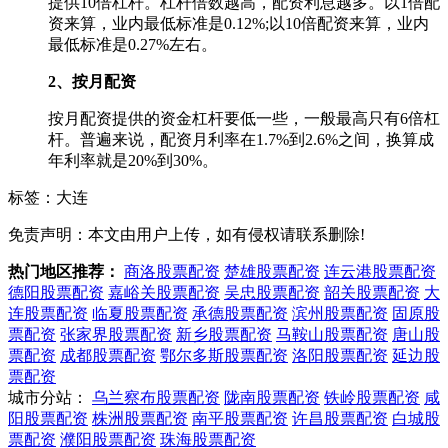
提供10倍杠杆。杠杆倍数越高，配资利息越多。以1倍配
资来算，业内最低标准是0.12%;以10倍配资来算，业内
最低标准是0.27%左右。
2、按月配资
按月配资提供的资金杠杆要低一些，一般最高只有6倍杠
杆。普遍来说，配资月利率在1.7%到2.6%之间，换算成
年利率就是20%到30%。
标签：大连
免责声明：本文由用户上传，如有侵权请联系删除!
热门地区推荐：
商洛股票配资
楚雄股票配资
连云港股票配资
德阳股票配资
嘉峪关股票配资
吴忠股票配资
韶关股票配资
大
连股票配资
临夏股票配资
承德股票配资
滨州股票配资
固原股
票配资
张家界股票配资
新乡股票配资
马鞍山股票配资
唐山股
票配资
成都股票配资
鄂尔多斯股票配资
洛阳股票配资
延边股
票配资
城市分站：
乌兰察布股票配资
陇南股票配资
铁岭股票配资
咸
阳股票配资
株洲股票配资
南平股票配资
许昌股票配资
白城股
票配资
濮阳股票配资
珠海股票配资