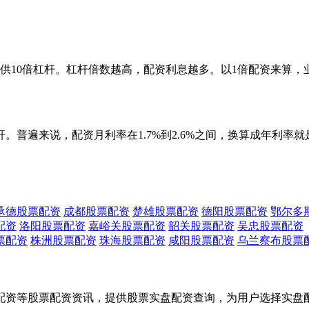
10倍杠杆。杠杆倍数越高，配资利息越多。以1倍配资来算，业内最低
普遍来说，配资月利率在1.7%到2.6%之间，换算成年利率就是2
承德股票配资
成都股票配资
楚雄股票配资
德阳股票配资
鄂尔多
配资
洛阳股票配资
嘉峪关股票配资
韶关股票配资
吴忠股票配资
票配资
株洲股票配资
珠海股票配资
咸阳股票配资
乌兰察布股票
配资等股票配资资讯，提供股票实盘配资查询，为用户选择实盘