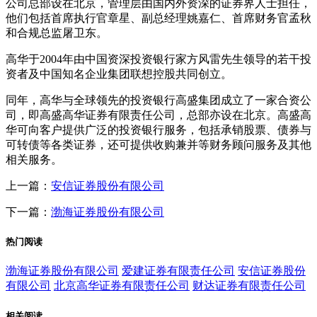
公司总部设在北京，管理层由国内外资深的证券界人士担任，
他们包括首席执行官章星、副总经理姚嘉仁、首席财务官孟秋
和合规总监屠卫东。
高华于2004年由中国资深投资银行家方风雷先生领导的若干投
资者及中国知名企业集团联想控股共同创立。
同年，高华与全球领先的投资银行高盛集团成立了一家合资公
司，即高盛高华证券有限责任公司，总部亦设在北京。高盛高
华可向客户提供广泛的投资银行服务，包括承销股票、债券与
可转债等各类证券，还可提供收购兼并等财务顾问服务及其他
相关服务。
上一篇：
安信证券股份有限公司
下一篇：
渤海证券股份有限公司
热门阅读
渤海证券股份有限公司
爱建证券有限责任公司
安信证券股份
有限公司
北京高华证券有限责任公司
财达证券有限责任公司
相关阅读