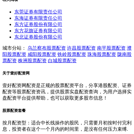
东莞证券有限责任公司
东海证券有限责任公司
东方证券股份有限公司
东方花旗证券有限公司
东北证券股份有限公司
城市分站：
乌兰察布股票配资
许昌股票配资
南平股票配资
濮
阳股票配资
咸阳股票配资
铁岭股票配资
珠海股票配资
陇南股
票配资
株洲股票配资
白城股票配资
关于壹好配资网
壹好配资网配资是正规的股票配资平台，分享港股配资、证券
配资等股票配资资讯，提供股票实盘配资查询，为用户选择实
盘配资平台提供帮助，也可以获取更多股市信息！
股票配资套餐
按月配资型：适合中长线操作的股民，只需要月初按时付完利
息，投资者在这个一个月内的时间里，是没有任何压力束缚.